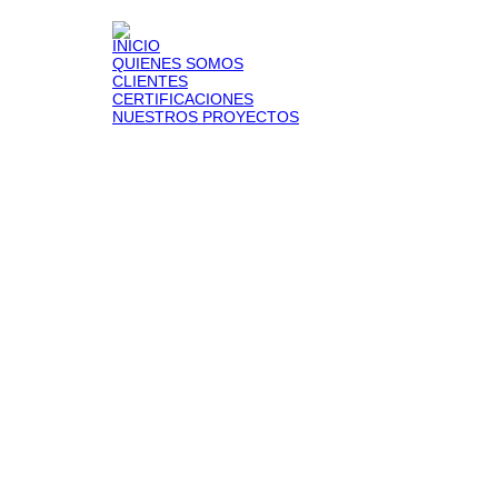
CATALI
MANTEN
INICIO
DE TAN
QUIENES SOMOS
INSPEC
CLIENTES
DIVISIÓ
CERTIFICACIONES
SISTEM
NUESTROS PROYECTOS